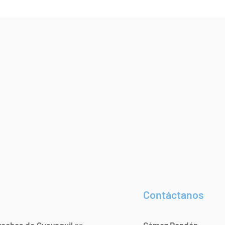
Contáctanos
rechos de Guayaquil
es
Gómez Rendón