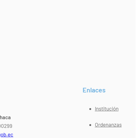
Enlaces
Institución
chaca
Ordenanzas
400299
gob.ec