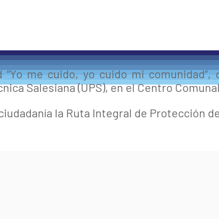
d “Yo me cuido, yo cuido mi comunidad”, 
écnica Salesiana (UPS), en el Centro Comuna
iudadanía la Ruta Integral de Protección de